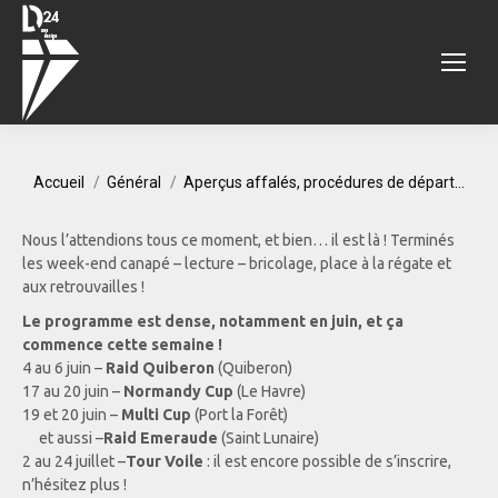
Vous êtes ici :
Accueil
Général
Aperçus affalés, procédures de départ…
Nous l’attendions tous ce moment, et bien… il est là ! Terminés
les week-end canapé – lecture – bricolage, place à la régate et
aux retrouvailles !
Le programme est dense, notamment en juin, et ça
commence cette semaine !
4 au 6 juin –
Raid Quiberon
(Quiberon)
17 au 20 juin –
Normandy Cup
(Le Havre)
19 et 20 juin –
Multi Cup
(Port la Forêt)
et aussi –
Raid Emeraude
(Saint Lunaire)
2 au 24 juillet –
Tour Voile
: il est encore possible de s’inscrire,
n’hésitez plus !