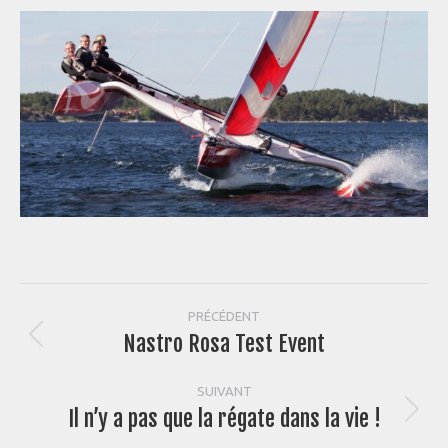
Navigation
PRÉCÉDENT
Nastro Rosa Test Event
Article
article
précédent
:
SUIVANT
Il n’y a pas que la régate dans la vie !
Article
suivant