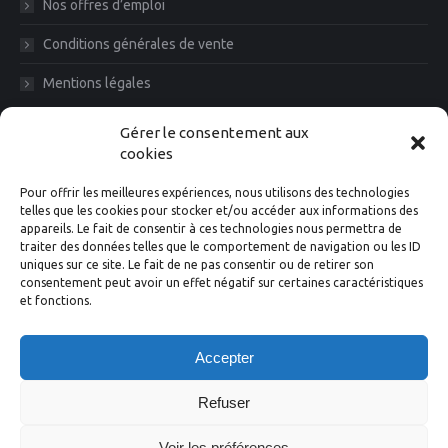
Nos offres d’emploi
Conditions générales de vente
Mentions légales
Diam News, Restons en contact
Gérer le consentement aux
cookies
Pour offrir les meilleures expériences, nous utilisons des technologies
telles que les cookies pour stocker et/ou accéder aux informations des
appareils. Le fait de consentir à ces technologies nous permettra de
traiter des données telles que le comportement de navigation ou les ID
uniques sur ce site. Le fait de ne pas consentir ou de retirer son
consentement peut avoir un effet négatif sur certaines caractéristiques
et fonctions.
Suivez-nous
Accepter
Facebook
Instagram
X
LinkedIn
YouTube
Refuser
Voir les préférences