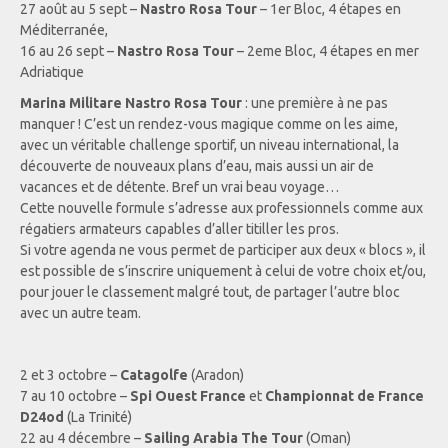
27 août au 5 sept –
Nastro Rosa Tour
– 1er Bloc, 4 étapes en
Méditerranée,
16 au 26 sept –
Nastro Rosa Tour
– 2eme Bloc, 4 étapes en mer
Adriatique
Marina Militare Nastro Rosa Tour
: une première à ne pas
manquer ! C’est un rendez-vous magique comme on les aime,
avec un véritable challenge sportif, un niveau international, la
découverte de nouveaux plans d’eau, mais aussi un air de
vacances et de détente. Bref un vrai beau voyage…
Cette nouvelle formule s’adresse aux professionnels comme aux
régatiers armateurs capables d’aller titiller les pros.
Si votre agenda ne vous permet de participer aux deux « blocs », il
est possible de s’inscrire uniquement à celui de votre choix et/ou,
pour jouer le classement malgré tout, de partager l’autre bloc
avec un autre team.
2 et 3 octobre –
Catagolfe
(Aradon)
7 au 10 octobre –
Spi Ouest France
et
Championnat de France
D24od
(La Trinité)
22 au 4 décembre –
Sailing Arabia The Tour
(Oman)