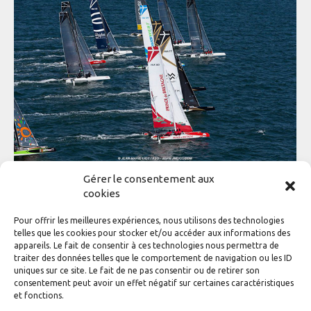
Gérer le consentement aux
ADH Inotec passe à la phase 2 de son
cookies
développement
Pour offrir les meilleures expériences, nous utilisons des technologies
Général
,
L'actualité de la classe
Par
adhinotec
9 juin 2015
telles que les cookies pour stocker et/ou accéder aux informations des
appareils. Le fait de consentir à ces technologies nous permettra de
Dans une semaine, le 34e Diam 24od sortira du chantier
traiter des données telles que le comportement de navigation ou les ID
ADH Inotec : l’ensemble de la flotte du prochain Tour de
uniques sur ce site. Le fait de ne pas consentir ou de retirer son
France à la Voile sera alors livré et prête à régater. Le
consentement peut avoir un effet négatif sur certaines caractéristiques
chantier de Port la Forêt va pouvoir passer à une nouvelle
et fonctions.
phase de son développement : la fourniture de bateaux